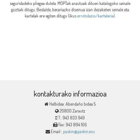
seguridadeko pliegea dutela. MOPTak arautuak dituen katalogoko seinale
guztiak ditugu. Bestalde, berariazko diseinua izan dezaketen seinale eta
kartelak ere egiten ditugu (ikus
errotulazio/karteleria)
.
kontakturako informazioa
Helbidea: Abendaño bidea 5
20800 Zarautz
T.: 943 833 949
Fax: 943 894 166
Email :
paskin@paskin.eus