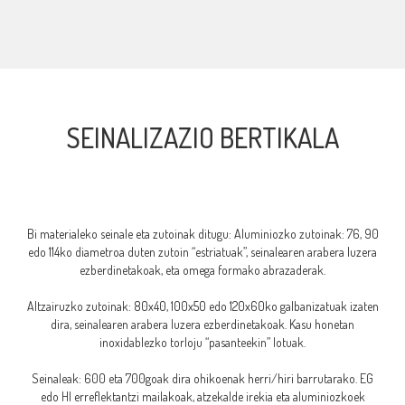
SEINALIZAZIO BERTIKALA
Bi materialeko seinale eta zutoinak ditugu: Aluminiozko zutoinak: 76, 90
edo 114ko diametroa duten zutoin “estriatuak”, seinalearen arabera luzera
ezberdinetakoak, eta omega formako abrazaderak.
Altzairuzko zutoinak: 80x40, 100x50 edo 120x60ko galbanizatuak izaten
dira, seinalearen arabera luzera ezberdinetakoak. Kasu honetan
inoxidablezko torloju “pasanteekin” lotuak.
Seinaleak: 600 eta 700goak dira ohikoenak herri/hiri barrutarako. EG
edo HI erreflektantzi mailakoak, atzekalde irekia eta aluminiozkoek