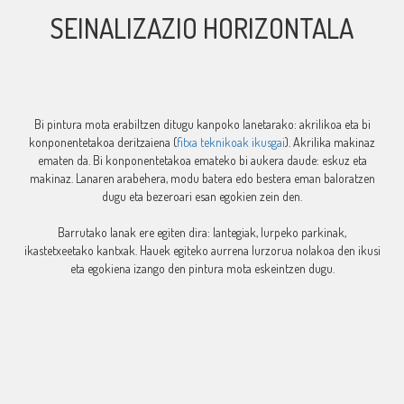
SEINALIZAZIO HORIZONTALA
Bi pintura mota erabiltzen ditugu kanpoko lanetarako: akrilikoa eta bi
konponentetakoa deritzaiena (
fitxa teknikoak ikusgai
). Akrilika makinaz
ematen da. Bi konponentetakoa emateko bi aukera daude: eskuz eta
makinaz. Lanaren arabehera, modu batera edo bestera eman baloratzen
dugu eta bezeroari esan egokien zein den.
Barrutako lanak ere egiten dira: lantegiak, lurpeko parkinak,
ikastetxeetako kantxak. Hauek egiteko aurrena lurzorua nolakoa den ikusi
eta egokiena izango den pintura mota eskeintzen dugu.